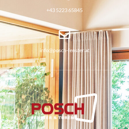
+43 5223 65845
info@posch-fenster.at