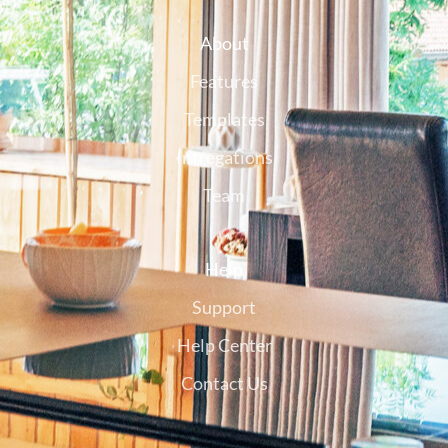
About
Features
Templates
Intregations
Team
Help
Support
Help Center
Contact Us